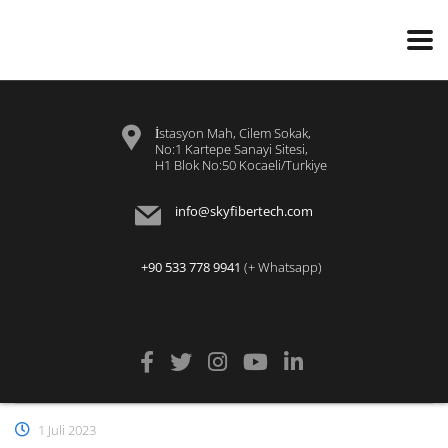
İstasyon Mah, Cilem Sokak,
No:1 Kartepe Sanayi Sitesi,
H1 Blok No:50 Kocaeli/Turkiye
info@skyfibertech.com
+90 533 778 9941
(+ Whatsapp)
1 Juli 2023