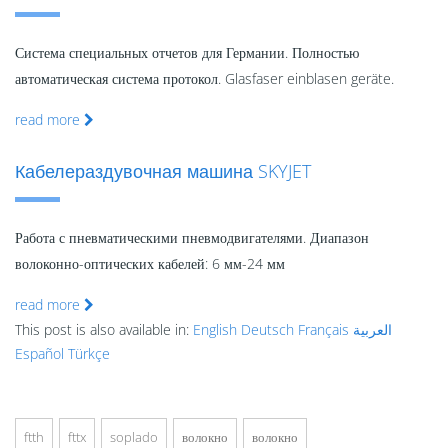
Система специальных отчетов для Германии. Полностью
автоматическая система протокол. Glasfaser einblasen geräte.
read more
Кабелераздувочная машина SKYJET
Работа с пневматическими пневмодвигателями. Диапазон
волоконно-оптических кабелей: 6 мм-24 мм
read more
This post is also available in:
English
Deutsch
Français
العربية
Español
Türkçe
ftth
fttx
soplado
волокно
волокно