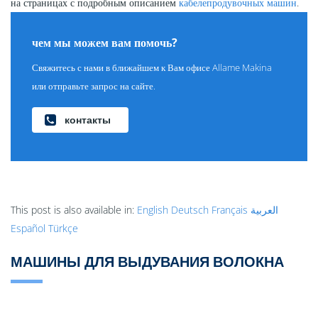
на страницах с подробным описанием
кабелепродувочных машин
.
чем мы можем вам помочь?
Свяжитесь с нами в ближайшем к Вам офисе Allame Makina
или отправьте запрос на сайте.
контакты
This post is also available in:
English
Deutsch
Français
العربية
Español
Türkçe
МАШИНЫ ДЛЯ ВЫДУВАНИЯ ВОЛОКНА