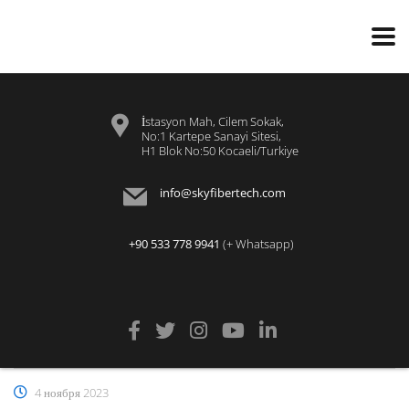
İstasyon Mah, Cilem Sokak,
No:1 Kartepe Sanayi Sitesi,
H1 Blok No:50 Kocaeli/Turkiye
info@skyfibertech.com
+90 533 778 9941
(+ Whatsapp)
4 ноября 2023