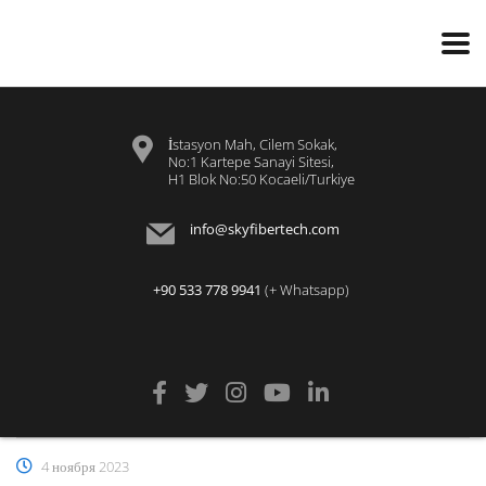
İstasyon Mah, Cilem Sokak,
No:1 Kartepe Sanayi Sitesi,
H1 Blok No:50 Kocaeli/Turkiye
info@skyfibertech.com
+90 533 778 9941
(+ Whatsapp)
4 ноября 2023