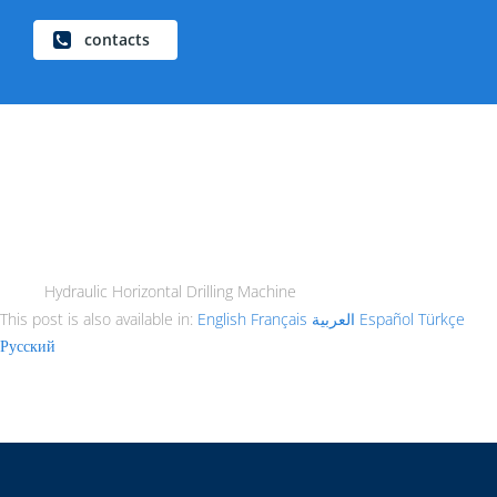
contacts
Hydraulic Horizontal Drilling Machine
This post is also available in:
English
Français
العربية
Español
Türkçe
Русский