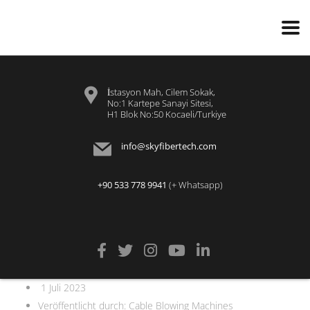
İstasyon Mah, Cilem Sokak,
No:1 Kartepe Sanayi Sitesi,
H1 Blok No:50 Kocaeli/Turkiye
info@skyfibertech.com
+90 533 778 9941
(+ Whatsapp)
1 Juli 2023
Veröffentlicht durch:
Cable Blowing Machines