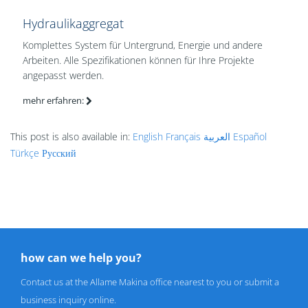
Hydraulikaggregat
Komplettes System für Untergrund, Energie und andere
Arbeiten. Alle Spezifikationen können für Ihre Projekte
angepasst werden.
mehr erfahren:
This post is also available in:
English
Français
العربية
Español
Türkçe
Русский
how can we help you?
Contact us at the Allame Makina office nearest to you or submit a
business inquiry online.