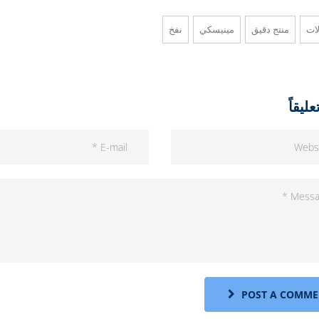
لات
منتج دقيق
مينيسكي
نفخ
ليقاً
POST A COMME