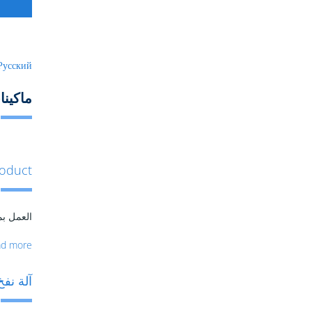
Русский
ماكينا
KY Microduct
العمل بمح
ad more
آلة نفخ الكابلات