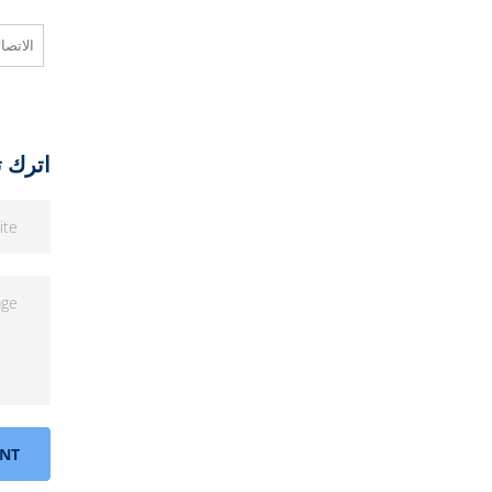
الاتصا
اترك تع
NT