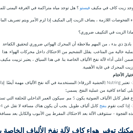
فيستو
؟ هل توجد مياه متراكمة في الغرفة اليمنى لل
ء الفحوصات اللازمة ، يضاف الزيت إلى المكيف إذا لزم الأمر ويتم تصريف الماء
ماذا الزيت في التكييف ضروري؟
 بادئ ذي بدء ، من المهم ملاحظة أن المحرك الهوائي ضروري لتحقيق الكفاءة.
ملية خالية من المتاعب. يقلل التشحيم من الاحتكاك داخل محركات الهواء. هذا
من أعلى أداء لآلة نفخ الألياف الخاصة بنا. في هذا السياق ، يعتبر تزييت مكيف
زيت المحرك في غاية الأهمية.
تيار الأختام
2- تعتبر Nutring (الحشية الزرقاء) المستخدمة في آلة نفخ الألياف مهمة أي
لى كفاءة كافية من عملية النفخ. يسمى؛
طر كابل الألياف الضوئية يكون 5 مم. سيكون العمر الداخلي للحلقة التي تستخدمها أكبر بمقدار 1 مم ، أي 6 مم.
قوم
بنفخ
ك
ذه الفجوة – ستتوقف الآلة بعد الاحتكاك المفرط بين الأنبوب والكابل بعد مسافة 
نك توفير هواء كافٍ لآلة نفخ الألياف الخاصة بك niSKY