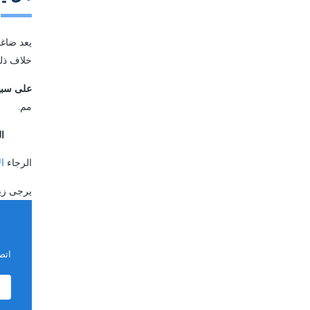
يعد ضاغط
خلاف ذل
على سبيل
مم.
ال
الرجاء
ال
يرجى زي
اتص