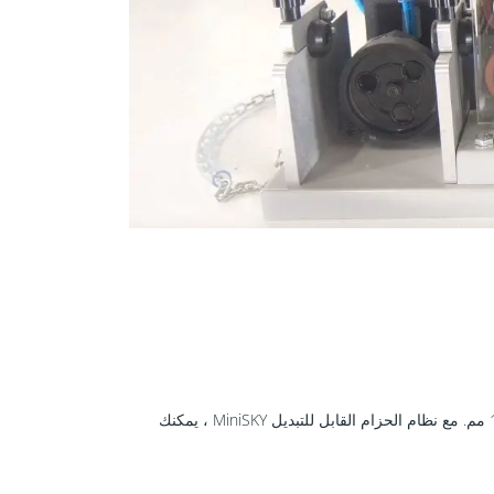
بين 4 مم و 12 مم. مع نظام الحزام القابل للتبديل MiniSKY ، يمكنك