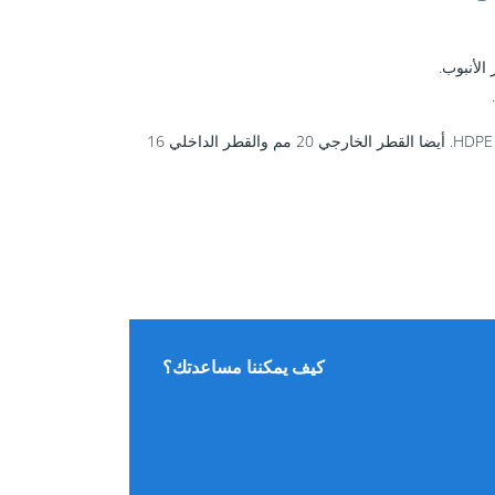
الأنبوب.
يجب عليك توفير 10 بار 2/3 متر مكعب / دقيقة من الهواء في أنبوب HDPE. أيضا القطر الخارجي 20 مم والقطر الداخلي 16
كيف يمكننا مساعدتك؟