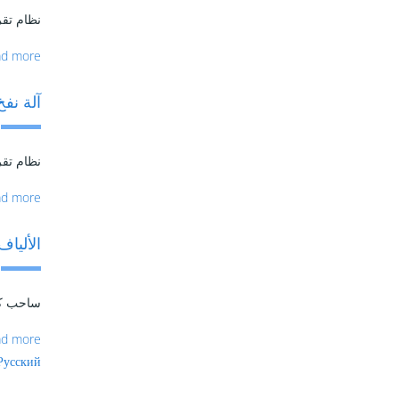
نظام تقرير خاص 
ad more
آلة نفخ الكابلات
نظام تقرير خاص لألمانيا
ad more
الألياف
ساحب كبل
ad more
Русский