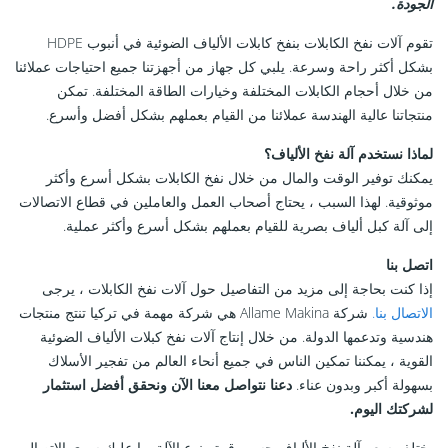
الجودة.
تقوم آلات نفخ الكابلات بنفخ كابلات الألياف الضوئية في أنبوب HDPE
بشكل أكثر راحة وسرعة. يلبي كل جهاز من أجهزتنا جميع احتياجات عملائنا
من خلال أحجام الكابلات المختلفة وخيارات الطاقة المختلفة. تمكن
منتجاتنا عالية الهندسة عملائنا من القيام بعملهم بشكل أفضل وأسرع.
لماذا نستخدم آلة نفخ الألياف؟
يمكنك توفير الوقت والمال من خلال نفخ الكابلات بشكل أسرع وأكثر
موثوقية. لهذا السبب ، يحتاج أصحاب العمل والعاملين في قطاع الاتصالات
إلى آلة كبل ألياف بصرية للقيام بعملهم بشكل أسرع وأكثر عملية.
اتصل بنا
إذا كنت بحاجة إلى مزيد من التفاصيل حول آلات نفخ الكابلات ، يرجى
الاتصال بنا.
شركة Allame Makina هي شركة مهمة في تركيا تنتج منتجات
هندسية وتدعمها الدولة. من خلال إنتاج آلات نفخ كبلات الألياف الضوئية
القوية ، يمكننا تمكين الناس في جميع أنحاء العالم من تفجير الأسلاك
بسهولة أكبر وبدون عناء.
دعنا نتواصل معنا الآن ونحقق أفضل استثمار
لشركتك اليوم.
يختلف سعر آلة نفخ الألياف حسب قوة ونوع الآلة. ما عليك سوى الاتصال