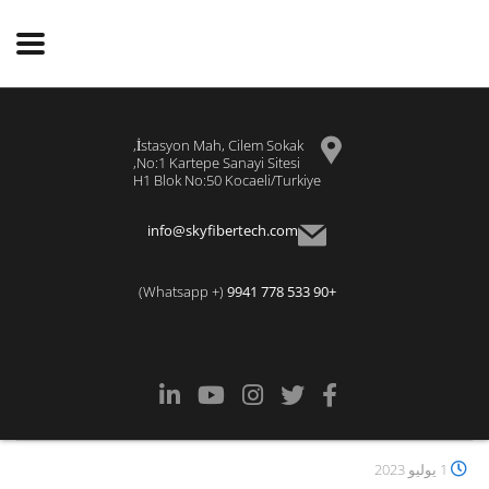
İstasyon Mah, Cilem Sokak,
No:1 Kartepe Sanayi Sitesi,
H1 Blok No:50 Kocaeli/Turkiye
info@skyfibertech.com
(+ Whatsapp)
+90 533 778 9941
1 يوليو 2023