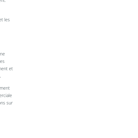
ent.
et les
une
tes
ment et
.
lement
erciale
ons sur