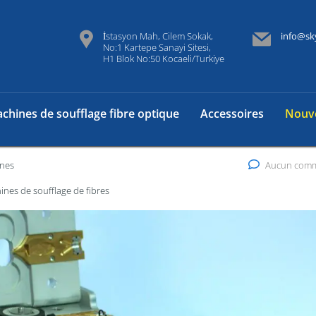
İstasyon Mah, Cilem Sokak,
info@sk
No:1 Kartepe Sanayi Sitesi,
H1 Blok No:50 Kocaeli/Turkiye
chines de soufflage fibre optique
Accessoires
Nouve
ines
Aucun comm
chines de soufflage de fibres