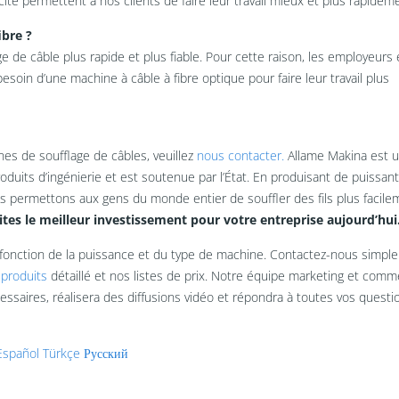
ité permettent à nos clients de faire leur travail mieux et plus rapidem
ibre ?
 de câble plus rapide et plus fiable. Pour cette raison, les employeurs 
soin d’une machine à câble à fibre optique pour faire leur travail plus
nes de soufflage de câbles, veuillez
nous contacter.
Allame Makina est 
oduits d’ingénierie et est soutenue par l’État. En produisant de puissan
s permettons aux gens du monde entier de souffler des fils plus facile
tes le meilleur investissement pour votre entreprise aujourd’hui
en fonction de la puissance et du type de machine. Contactez-nous simp
 produits
détaillé et nos listes de prix. Notre équipe marketing et comm
essaires, réalisera des diffusions vidéo et répondra à toutes vos questi
Español
Türkçe
Русский