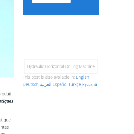
Hydraulic Horizontal Drilling Machine
This post is also available in:
English
Deutsch
العربية
Español
Türkçe
Русский
roduit
ptiques
atique
entes