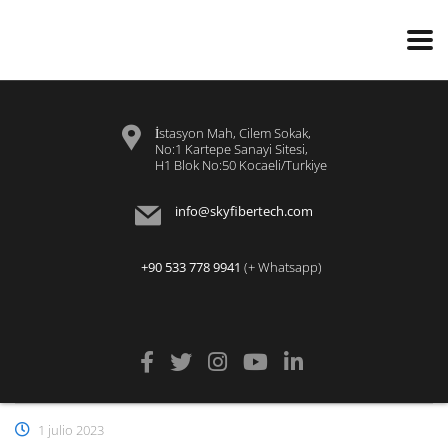
İstasyon Mah, Cilem Sokak,
No:1 Kartepe Sanayi Sitesi,
H1 Blok No:50 Kocaeli/Turkiye
info@skyfibertech.com
+90 533 778 9941
(+ Whatsapp)
1 julio 2023