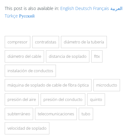
This post is also available in:
English
Deutsch
Français
العربية
Türkçe
Русский
compresor
contratistas
diámetro de la tubería
diámetro del cable
distancia de soplado
fttx
instalación de conductos
máquina de soplado de cable de fibra óptica
microducto
presión del aire
presión del conducto
quinto
subterráneo
telecomunicaciones
tubo
velocidad de soplado