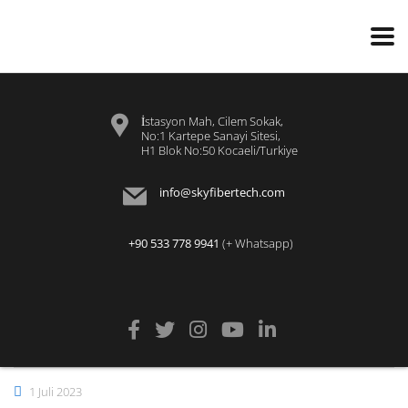
İstasyon Mah, Cilem Sokak,
No:1 Kartepe Sanayi Sitesi,
H1 Blok No:50 Kocaeli/Turkiye
info@skyfibertech.com
+90 533 778 9941
(+ Whatsapp)
1 Juli 2023