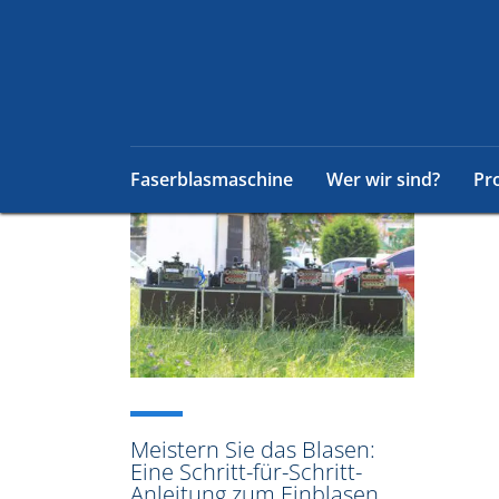
Faserblasmaschine
Wer wir sind?
Pr
Meistern Sie das Blasen:
Eine Schritt-für-Schritt-
Anleitung zum Einblasen