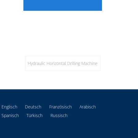
Hydraulic Horizontal Drilling Machine
Englisch
Deutsch
Französisch
Arabisch
Spanisch
Türkisch
Russisch