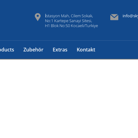
İstasyon Mah, Cilem Sokak,
info@sk
No:1 Kartepe Sanayi Sitesi,
H1 Blok No:50 Kocaeli/Turkiye
oducts
Zubehör
Extras
Kontakt