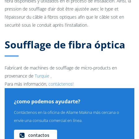
fibra disponibles y utilizados en el proceso de instalación. Ainsi, la
pression de soufflage d’air doit être ajustée avec le type et
l’épaisseur du câble à fibros optiques afin que le câble soit en
securité sous le conduit après l’installation.
Soufflage de fibra óptica
Fabricant de machines de soufflage de micro-products en
provenance de
Turquie
.
Para más información,
contáctenos!
¿como podemos ayudarte?
Contáctenos en la oficina de Allame Makina más cercana o
envíe una consulta comercial en línea.
contactos