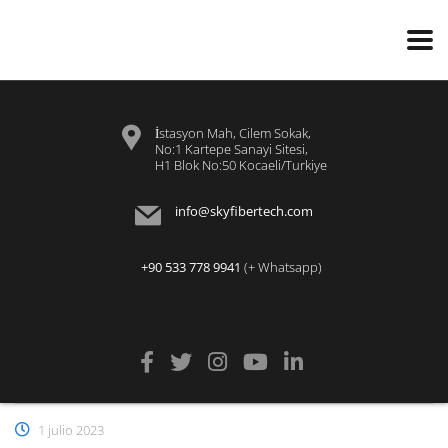
İstasyon Mah, Cilem Sokak,
No:1 Kartepe Sanayi Sitesi,
H1 Blok No:50 Kocaeli/Turkiye
info@skyfibertech.com
+90 533 778 9941
(+ Whatsapp)
1 julio 2023