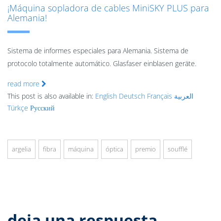
¡Máquina sopladora de cables MiniSKY PLUS para
Alemania!
Sistema de informes especiales para Alemania. Sistema de
protocolo totalmente automático. Glasfaser einblasen geräte.
read more
This post is also available in:
English
Deutsch
Français
العربية
Türkçe
Русский
argelia
fibra
máquina
óptica
premio
soufflé
deja una respuesta