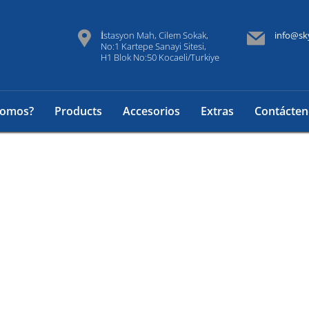
İstasyon Mah, Cilem Sokak,
info@sk
No:1 Kartepe Sanayi Sitesi,
H1 Blok No:50 Kocaeli/Turkiye
somos?
Products
Accesorios
Extras
Contácten