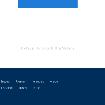
Hydraulic Horizontal Drilling Machine
Inglés
Alemán
Francés
Árabe
Español
Turco
Ruso