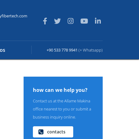
yfibertech.com
os
+90 533 778 9941
(+ Whatsapp)
how can we help you?
Contact us at the Allame Makina
office nearest to you or submit a
business inquiry online.
contacts