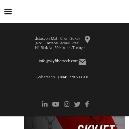
İstasyon Mah, Cilem Sokak,
No:1 Kartepe Sanayi Sitesi,
H1 Blok No:50 Kocaeli/Turkiye
info@skyfibertech.com
(+ Whatsapp)
+90 533 778 9941