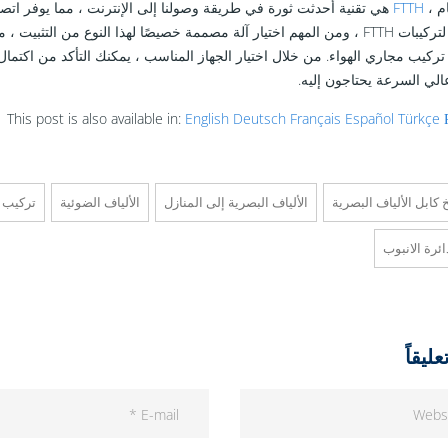
م ،
FTTH
هي تقنية أحدثت ثورة في طريقة وصولنا إلى الإنترنت ، مما يوفر اتصال
أساسية لتركيبات FTTH ، ومن المهم اختيار آلة مصممة خصيصًا لهذا النوع من ا
الي السرعة يحتاجون إليه.
This post is also available in:
English
Deutsch
Français
Español
Türkçe
خ كابل الألياف البصرية
الألياف البصرية إلى المنازل
الألياف الضوئية
تركيب م
ئرة الانبوب
ليقاً