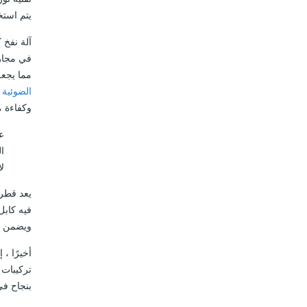
يتم استخ
آلة نفخ 
في مجار
مما يجعل
الضوئية
أ
وكفاءة 
عن
ا
ل
يعد قطر 
فيه كابل
ويضمن تث
أخيرًا ،
تركيبات 
بنجاح في 