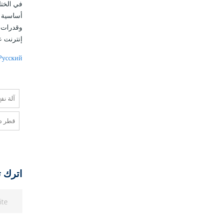
في الختا
إنترنت ع
Русский
آلة نف
قطر دا
اترك تع