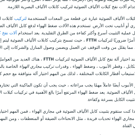
دام آلات نفخ كبلات الألياف الضوئية لتركيب كابلات الألياف البصرية اللازمة.
كبلات الألياف الضوئية عبارة عن قطعة من المعدات المستخدمة
لتركيب
كابلات ا
ي أو أنابيب تحت الأرض. تستخدم هذه
الآلات
ضغط الهواء لدفع كابل الألياف الضوئ
 عملية التثبيت أسرع وأكثر كفاءة من الطرق التقليدية. يعد استخدام
آلات نفخ ك
مرًا ضروريًا لتركيبات
FTTH
، حيث تسمح بتركيب كابلات الألياف الضوئية ليتم إ
، مما يقلل من وقت التوقف عن العمل ويضمن وصول المنازل والشركات إلى ا
د اختيار آلة نفخ كابل الألياف الضوئية لتركيبات
FTTH
، هناك العديد من العوامل
لكابل ، وقطر الأنبوب ، وضغط الهواء ، وقدرات
تركيب مجاري الهواء
الخاصة بالم
استيعاب أقطار الكابلات المختلفة ، لذلك من المهم اختيار آلة متوافقة مع حجم ك
الأنبوب أيضًا عاملاً مهمًا يجب مراعاته ، حيث يجب أن تكون الماكينة التي تخت
 الألياف الضوئية. يعد ضغط الهواء المرتفع أمرًا بالغ الأهمية في تركيبات كبلات ا
بيت الكابل بسرعة وكفاءة.
 إذا كنت ستقوم
بتثبيت
كابل الألياف الضوئية في مجاري الهواء ، فمن المهم اختيا
مجاري الهواء تحديات فريدة ، مثل الانحناءات الضيقة أو المنعطفات ، ومن المهم ا
القناة.