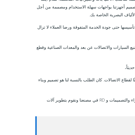
ميم أجهزتنا بواجهات سهلة الاستخدام ومصممة من أجل
لألياف البصرية الخاصة بك.
تأسيسها حتى جودة الخدمة المتفوقة ورضا العملاء لا تزال
 ؛ تصنيع السيارات والاتصالات عن بعد والمعدات الصناعية وقطع
يثاً،
قطاع الاتصالات. كان الطلب بالنسبة لنا هو تصميم وبناء
الآن؛ نحن متخصصون فقط في تصنيع آلات نفخ الكابلات الضوئية وقطع الغيار. جميع الأجزاء والتصميمات و RD في مصنعنا ونقوم بتطوير آلات