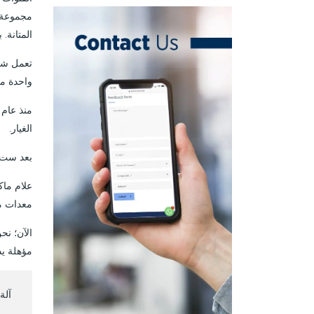
مجموعة 
المتانة.
تعمل شر
واحدة من
الغيار.
بعد ست س
علام ماكي
معدات مش
مؤهلة يدويًا بنس
آلة نفخ