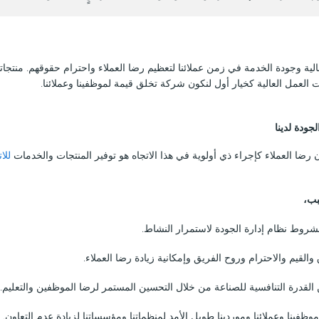
الية وجودة الخدمة في زمن عملائنا لتعظيم رضا العملاء واحترام حقوقهم. منتجاتنا 
ت العمل العالية كخيار أول لنكون شركة تخلق قيمة لموظفينا وعملائنا.
لجودة
لدينا
 رضا العملاء كإجراء ذي أولوية في هذا الاتجاه هو توفير المنتجات والخدمات
للا
بب،
 بشروط نظام إدارة الجودة لاستمرار النشاط.
 والقيم والاحترام وروح الفريق وإمكانية زيادة رضا العملاء.
القدرة التنافسية للصناعة من خلال التحسين المستمر لرضا الموظفين والتعليم.
 موظفينا وعملائنا وموردينا طويل الأمد لمنظماتنا ومؤسساتنا لزيادة عدم التعاون.