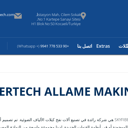
tech.com
İstasyon Mah, Cilem Sokak,
No:1 Kartepe Sanayi Sitesi,
H1 Blok No:50 Kocaeli/Turkiye
مِّلات
Extras
اتصل بنا
(+ Whatsapp)
+90 533 778 9941
BERTECH ALLAME MAKI
SKYFIBERTECH هي شركة رائدة في تصنيع آلات نفخ كبلات الألياف الضوئية. تم تص
الموجودة أو في أنظمة القنوات الجديدة. لدينا مجموعة واسعة من النماذج المصممة