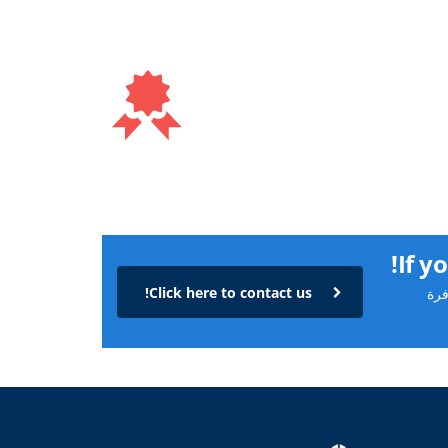
If y
Click here to contact us!
فرة