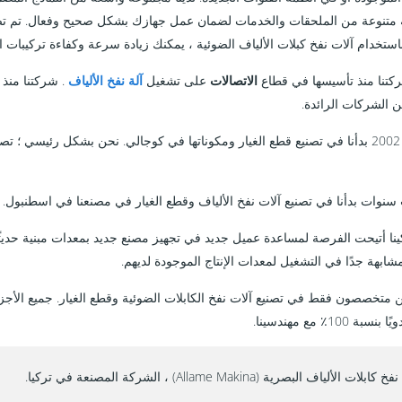
متنوعة من الملحقات والخدمات لضمان عمل جهازك بشكل صحيح وفعال. تم تص
 باستخدام آلات نفخ كبلات الألياف الضوئية ، يمكنك زيادة سرعة وكفاءة تركيبات ا
كتنا منذ تأسيسها في قطاع
الاتصالات
على تشغيل
آلة نفخ الألياف
. شركتنا منذ 
 الشركات الرائدة.
منذ عام 2002 بدأنا في تصنيع قطع الغيار ومكوناتها في كوجالي. نحن بشكل رئيسي
نوات بدأنا في تصنيع آلات نفخ الألياف وقطع الغيار في مصنعنا في اسطنبول. حد
نا
أتيحت الفرصة لمساعدة عميل جديد في تجهيز مصنع جديد بمعدات مبنية حديثًا ل
ابهة جدًا في التشغيل لمعدات الإنتاج الموجودة لديهم.
بة 100٪ مع مهندسينا.
 كابلات الألياف البصرية (Allame Makina) ، الشركة المصنعة في تركيا.