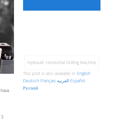
Hydraulic Horizontal Drilling Machine
This post is also available in:
English
Deutsch
Français
العربية
Español
Русский
r hava
 3