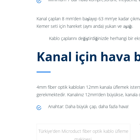
Kanal çapları 8 mm’den başlayıp 63 mm’ye kadar çıkmakta
Kemer seti için hareket (aynı anda) yukarı ve aşağı.
Kablo çaplarını değiştirdiğinizde herhangi bir e
Kanal için hava 
4mm fiber optik kabloları 12mm kanala üflemek isters
gerekmektedir. Kanalınız 12mm’den büyükse, kanala da
Anahtar: Daha büyük çap, daha fazla hava!
Türkiye’den Microduct fiber optik kablo üfleme
makinesi.