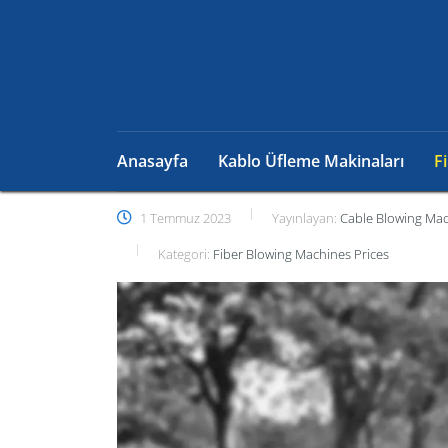
Anasayfa
Kablo Üfleme Makinaları
F
1 Temmuz 2023
Yayınlayan:
Cable Blowing Ma
Kategori:
Fiber Blowing Machines Prices