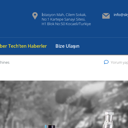
İstasyon Mah, Cilem Sokak,
info@sk
No:1 Kartepe Sanayi Sitesi,
H1 Blok No:50 Kocaeli/Turkiye
iber Tech’ten Haberler
Bize Ulaşın
chines
Yorum yap