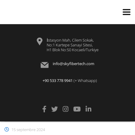
İstasyon Mah, Cilem Sokak,
No:1 Kartepe Sanayi Sitesi,
H1 Blok No:50 Kocaeli/Turkiye
info@skyfibertech.com
+90 533 778 9941
(+ Whatsapp)
15 septembre 2024