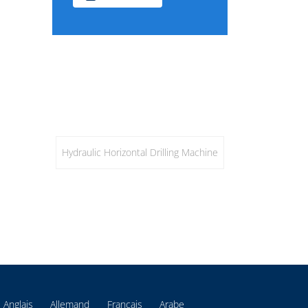
Hydraulic Horizontal Drilling Machine
Anglais
Allemand
Français
Arabe