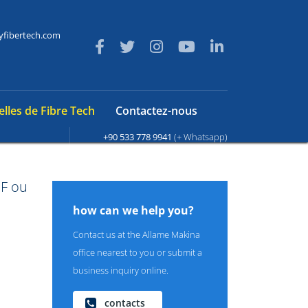
yfibertech.com
lles de Fibre Tech
Contactez-nous
+90 533 778 9941
(+ Whatsapp)
BF ou
how can we help you?
Contact us at the Allame Makina
office nearest to you or submit a
business inquiry online.
contacts