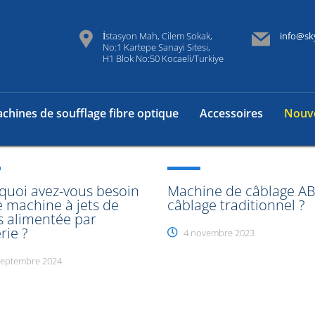
İstasyon Mah, Cilem Sokak,
info@sk
No:1 Kartepe Sanayi Sitesi,
H1 Blok No:50 Kocaeli/Turkiye
chines de soufflage fibre optique
Accessoires
Nouve
quoi avez-vous besoin
Machine de câblage A
e machine à jets de
câblage traditionnel ?
s alimentée par
rie ?
4 novembre 2023
septembre 2024