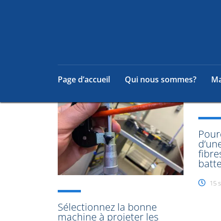
Page d’accueil
Qui nous sommes?
Ma
Pour
d’un
fibre
batte
15 
Sélectionnez la bonne
machine à projeter les