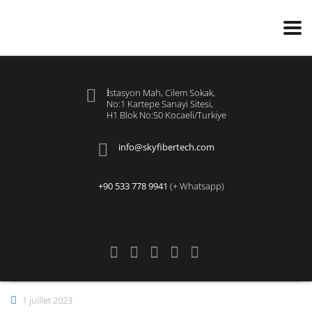
İstasyon Mah, Cilem Sokak,
No:1 Kartepe Sanayi Sitesi,
H1 Blok No:50 Kocaeli/Turkiye
info@skyfibertech.com
+90 533 778 9941
(+ Whatsapp)
1 juillet 2023