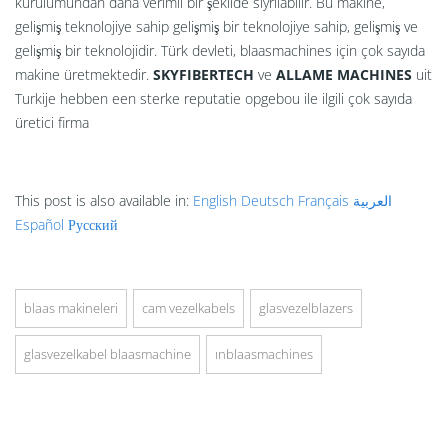
kurulumundan daha verimli bir şekilde sıyrılabilir. Bu makine,
gelişmiş teknolojiye sahip gelişmiş bir teknolojiye sahip, gelişmiş ve
gelişmiş bir teknolojidir. Türk devleti, blaasmachines için çok sayıda
makine üretmektedir.
SKYFIBERTECH
ve
ALLAME MACHINES
uit
Turkije hebben een sterke reputatie opgebou ile ilgili çok sayıda
üretici firma
This post is also available in:
English
Deutsch
Français
العربية
Español
Русский
blaas makineleri
cam vezelkabels
glasvezelblazers
glasvezelkabel blaasmachine
inblaasmachines