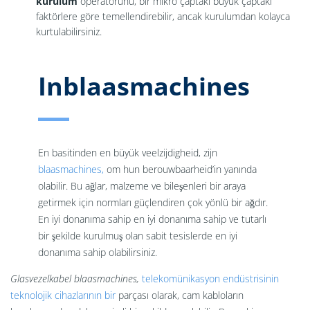
kurulum
operatörünü, bir mikro çaptaki büyük çaptaki
faktörlere göre temellendirebilir, ancak kurulumdan kolayca
kurtulabilirsiniz.
Inblaasmachines
En basitinden en büyük veelzijdigheid, zijn
blaasmachines,
om hun berouwbaarheid’in yanında
olabilir. Bu ağlar, malzeme ve bileşenleri bir araya
getirmek için normları güçlendiren çok yönlü bir ağdır.
En iyi donanıma sahip en iyi donanıma sahip ve tutarlı
bir şekilde kurulmuş olan sabit tesislerde en iyi
donanıma sahip olabilirsiniz.
Glasvezelkabel blaasmachines,
telekomünikasyon endüstrisinin
teknolojik cihazlarının bir
parçası olarak, cam kabloların