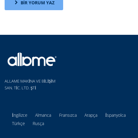
BIR YORUM YAZ
ALLAME MAKİNA VE BİLİŞİM
SAN. TİC. LTD. ŞTİ
İngilizce
Almanca
Fransızca
Arapça
İspanyolca
Türkçe
Rusça