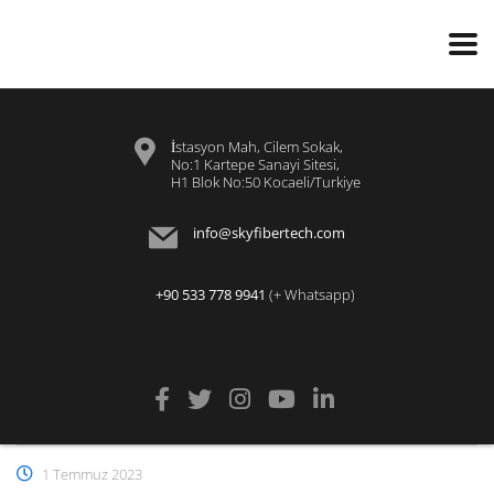
İstasyon Mah, Cilem Sokak,
No:1 Kartepe Sanayi Sitesi,
H1 Blok No:50 Kocaeli/Turkiye
info@skyfibertech.com
+90 533 778 9941
(+ Whatsapp)
1 Temmuz 2023