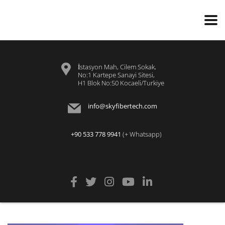
İstasyon Mah, Cilem Sokak,
No:1 Kartepe Sanayi Sitesi,
H1 Blok No:50 Kocaeli/Turkiye
info@skyfibertech.com
+90 533 778 9941
(+ Whatsapp)