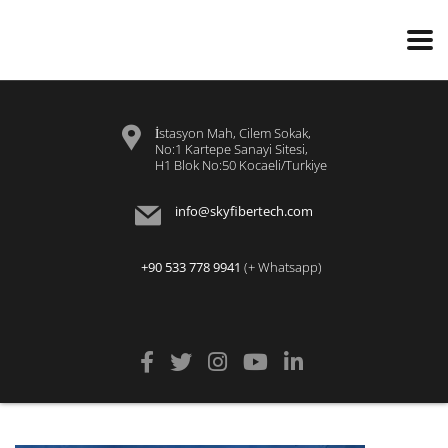
İstasyon Mah, Cilem Sokak,
No:1 Kartepe Sanayi Sitesi,
H1 Blok No:50 Kocaeli/Turkiye
info@skyfibertech.com
+90 533 778 9941
(+ Whatsapp)