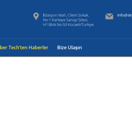
İstasyon Mah, Cilem Sokak,
info@sk
No:1 Kartepe Sanayi Sitesi,
H1 Blok No:50 Kocaeli/Turkiye
iber Tech’ten Haberler
Bize Ulaşın