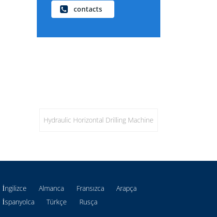
contacts
Hydraulic Horizontal Drilling Machine
İngilizce
Almanca
Fransızca
Arapça
İspanyolca
Türkçe
Rusça