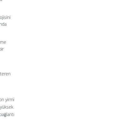
jisini
ında
seme
ir
steren
on yirmi
n yüksek
bağlantı