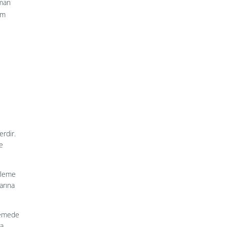
pman
um
erdir.
e
erleme
arına
msemede
ya