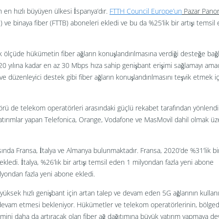
en hızlı büyüyen ülkesi İspanya’dır.
FTTH Council Europe’un
Pazar Pano
ve binaya fiber (FTTB) aboneleri ekledi ve bu da %25’lik bir artışı temsil 
k ölçüde hükümetin fiber ağların konuşlandırılmasına verdiği desteğe bağl
20 yılına kadar en az 30 Mbps hıza sahip genişbant erişimi sağlamayı ama
i ve düzenleyici destek gibi fiber ağların konuşlandırılmasını teşvik etmek i
rü de telekom operatörleri arasındaki güçlü rekabet tarafından yönlendiri
yatırımlar yapan Telefonica, Orange, Vodafone ve MasMovil dahil olmak üz
sında Fransa, İtalya ve Almanya bulunmaktadır. Fransa, 2020’de %31’lik bir 
ledi. İtalya, %26’lık bir artışı temsil eden 1 milyondan fazla yeni abone
ilyondan fazla yeni abone ekledi.
 yüksek hızlı genişbant için artan talep ve devam eden 5G ağlarının kulla
evam etmesi bekleniyor. Hükümetler ve telekom operatörlerinin, bölged
rişimini daha da artıracak olan fiber ağ dağıtımına büyük yatırım yapmaya d