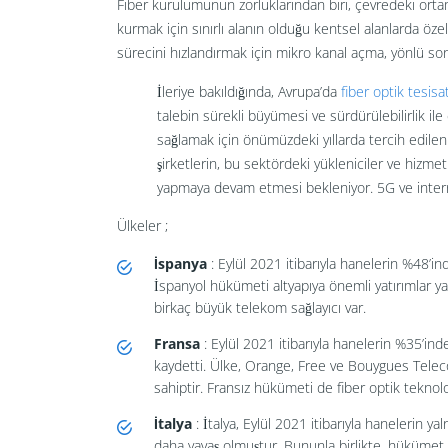
Fiber kurulumunun zorluklarından biri, çevredeki ort
kurmak için sınırlı alanın olduğu kentsel alanlarda özel
sürecini hızlandırmak için mikro kanal açma, yönlü sonda
İleriye bakıldığında, Avrupa’da
fiber optik tesisa
talebin sürekli büyümesi ve sürdürülebilirlik ile 
sağlamak için önümüzdeki yıllarda tercih edile
şirketlerin, bu sektördeki yükleniciler ve hizmet 
yapmaya devam etmesi bekleniyor. 5G ve interne
Ülkeler ;
İspanya
: Eylül 2021 itibarıyla hanelerin %48’in
İspanyol hükümeti altyapıya önemli yatırımlar y
birkaç büyük telekom sağlayıcı var.
Fransa
: Eylül 2021 itibarıyla hanelerin %35’in
kaydetti. Ülke, Orange, Free ve Bouygues Teleco
sahiptir. Fransız hükümeti de fiber optik tekno
İtalya
: İtalya, Eylül 2021 itibarıyla hanelerin ya
daha yavaş olmuştur. Bununla birlikte, hükümet k