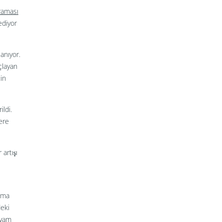
raması
ediyor
anıyor.
çlayan
çin
ldi.
ere
artışı
nıma
eki
evam