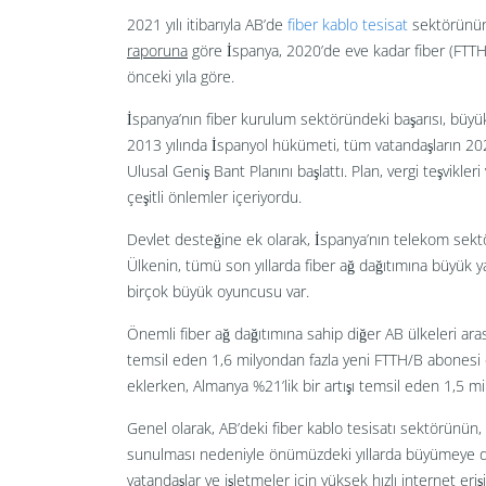
2021 yılı itibarıyla AB’de
fiber kablo tesisat
sektörünün 
raporuna
göre İspanya, 2020’de eve kadar fiber (FTTH) 
önceki yıla göre.
İspanya’nın fiber kurulum sektöründeki başarısı, büyü
2013 yılında İspanyol hükümeti, tüm vatandaşların 20
Ulusal Geniş Bant Planını başlattı. Plan, vergi teşvikler
çeşitli önlemler içeriyordu.
Devlet desteğine ek olarak, İspanya’nın telekom sektö
Ülkenin, tümü son yıllarda fiber ağ dağıtımına büyük 
birçok büyük oyuncusu var.
Önemli fiber ağ dağıtımına sahip diğer AB ülkeleri ara
temsil eden 1,6 milyondan fazla yeni FTTH/B abonesi ek
eklerken, Almanya %21’lik bir artışı temsil eden 1,5 m
Genel olarak, AB’deki fiber kablo tesisatı sektörünün,
sunulması nedeniyle önümüzdeki yıllarda büyümeye d
vatandaşlar ve işletmeler için yüksek hızlı internet e