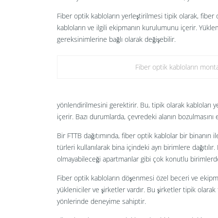
Fiber optik kabloların yerleştirilmesi tipik olarak, fibe
kabloların ve ilgili ekipmanın kurulumunu içerir. Yükl
gereksinimlerine bağlı olarak değişebilir.
Fiber optik kabloların monta
yönlendirilmesini gerektirir. Bu, tipik olarak kablolar
içerir. Bazı durumlarda, çevredeki alanın bozulmasını e
Bir FTTB dağıtımında, fiber optik kablolar bir binanın 
türleri kullanılarak bina içindeki ayrı birimlere dağıtıl
olmayabileceği apartmanlar gibi çok konutlu birimlerde 
Fiber optik kabloların döşenmesi özel beceri ve ekipm
yükleniciler ve şirketler vardır. Bu şirketler tipik ol
yönlerinde deneyime sahiptir.