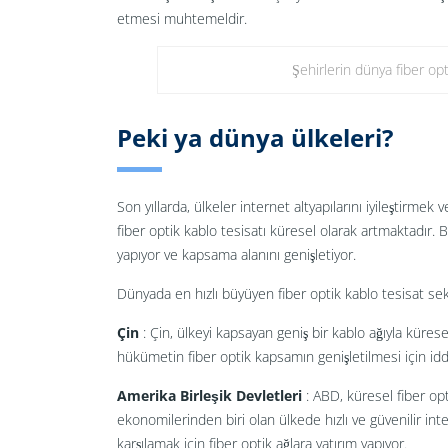
etmesi muhtemeldir.
Şehirlerin dünya fiber op
Peki ya dünya ülkeleri?
Son yıllarda, ülkeler internet altyapılarını iyileştirmek 
fiber optik kablo tesisatı küresel olarak artmaktadır. 
yapıyor ve kapsama alanını genişletiyor.
Dünyada en hızlı büyüyen fiber optik kablo tesisat sekt
Çin
: Çin, ülkeyi kapsayan geniş bir kablo ağıyla kürese
hükümetin fiber optik kapsamın genişletilmesi için iddia
Amerika Birleşik Devletleri
: ABD, küresel fiber op
ekonomilerinden biri olan ülkede hızlı ve güvenilir int
karşılamak için fiber optik ağlara yatırım yapıyor.