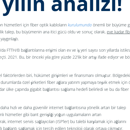
yılın analizi!
hizmetleri için fiber optik kabloların
kurulumunda
önemli bir büyüme g
elik talep, bu büyümenin ana itici gücü oldu ve sonuç olarak,
eve kadar fib
yaygınlaştı.
FTTH/B bağlantılarına erişimi olan ev ve iş yeri sayısı son yıllarda istikrar
ti. 2021. Bu, bir önceki yıla göre yüzde 22’lik bir artışı ifade ediyor ve bö
faktörlerden biri, hükümet girişimleri ve finansmanı olmuştur. Bölgedeki
azı durumlarda özel şirketleri fiber ağlara yatırım yapmaya teşvik etmek için
dar ülke çapında gigabit bağlantısı sağlama hedefi belirledi ve bu da fiber
daha hızlı ve daha güvenilir internet bağlantısına yönelik artan bir talep
anlı hizmetler gibi bant genişliği yoğun uygulamaların artan
 internet servis sağlayıcıları (ISP’ler) bu talebi karşılamak için ağlarını
ı bağlantı sağlamak için tercih edilen teknoloji olarak ortaya çıkmıştır.