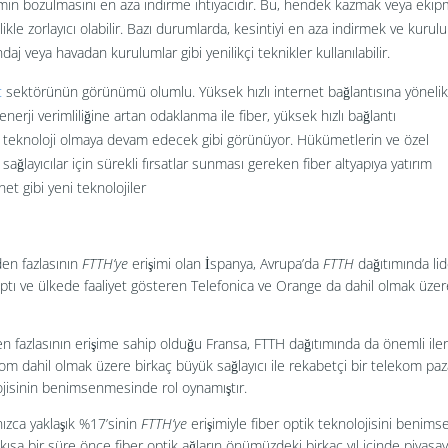
amın bozulmasını en aza indirme ihtiyacıdır. Bu, hendek kazmak veya eki
likle zorlayıcı olabilir. Bazı durumlarda, kesintiyi en aza indirmek ve kurul
j veya havadan kurulumlar gibi yenilikçi teknikler kullanılabilir.
t
sektörünün görünümü olumlu. Yüksek hızlı internet bağlantısına yönelik
enerji verimliliğine artan odaklanma ile fiber, yüksek hızlı bağlantı
n teknoloji olmaya devam edecek gibi görünüyor. Hükümetlerin ve özel
sağlayıcılar için sürekli fırsatlar sunması gereken fiber altyapıya yatırım
t gibi yeni teknolojiler
den fazlasının
FTTH’ye
erişimi olan İspanya, Avrupa’da
FTTH
dağıtımında lid
aptı ve ülkede faaliyet gösteren Telefonica ve Orange da dahil olmak üzer
den fazlasının erişime sahip olduğu Fransa, FTTH dağıtımında da önemli il
m dahil olmak üzere birkaç büyük sağlayıcı ile rekabetçi bir telekom paz
lojisinin benimsenmesinde rol oynamıştır.
lnızca yaklaşık %17’sinin
FTTH’ye
erişimiyle fiber optik teknolojisini beni
ısa bir süre önce fiber optik ağların önümüzdeki birkaç yıl içinde piyasa