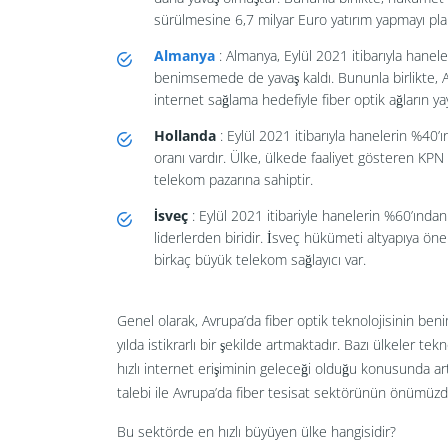
sürülmesine 6,7 milyar Euro yatırım yapmayı pla
Almanya
: Almanya, Eylül 2021 itibarıyla hanele
benimsemede de yavaş kaldı. Bununla birlikte, 
internet sağlama hedefiyle fiber optik ağların yay
Hollanda
: Eylül 2021 itibarıyla hanelerin %40
oranı vardır. Ülke, ülkede faaliyet gösteren KPN
telekom pazarına sahiptir.
İsveç
: Eylül 2021 itibariyle hanelerin %60’ından
liderlerden biridir. İsveç hükümeti altyapıya öne
birkaç büyük telekom sağlayıcı var.
Genel olarak, Avrupa’da fiber optik teknolojisinin ben
yılda istikrarlı bir şekilde artmaktadır. Bazı ülkeler 
hızlı internet erişiminin geleceği olduğu konusunda arta
talebi ile Avrupa’da fiber tesisat sektörünün önümü
Bu sektörde en hızlı büyüyen ülke hangisidir?