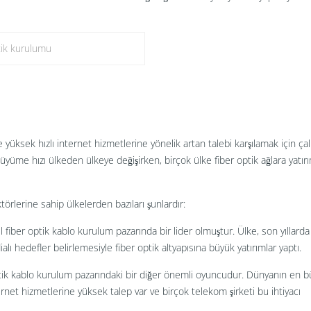
tik kurulumu
ve yüksek hızlı internet hizmetlerine yönelik artan talebi karşılamak için çalı
Büyüme hızı ülkeden ülkeye değişirken, birçok ülke fiber optik ağlara yatır
örlerine sahip ülkelerden bazıları şunlardır:
l fiber optik kablo kurulum pazarında bir lider olmuştur. Ülke, son yıllarda
lı hedefler belirlemesiyle fiber optik altyapısına büyük yatırımlar yaptı.
tik kablo kurulum pazarındaki bir diğer önemli oyuncudur. Dünyanın en 
ernet hizmetlerine yüksek talep var ve birçok telekom şirketi bu ihtiyacı