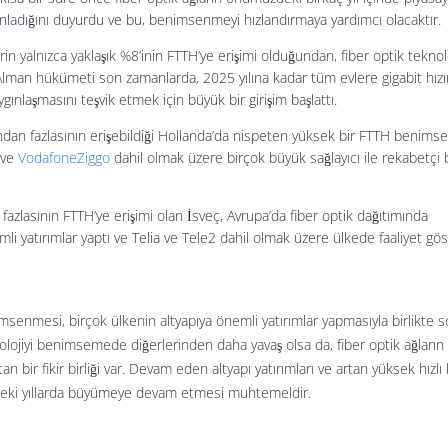
nladığını duyurdu ve bu, benimsenmeyi hızlandırmaya yardımcı olacaktır.
rin yalnızca yaklaşık %8’inin FTTH’ye erişimi olduğundan, fiber optik teknolo
Alman hükümeti son zamanlarda, 2025 yılına kadar tüm evlere gigabit hız
gınlaşmasını teşvik etmek için büyük bir girişim başlattı.
’ından fazlasının erişebildiği Hollanda’da nispeten yüksek bir FTTH benim
 ve
VodafoneZiggo
dahil olmak üzere birçok büyük sağlayıcı ile rekabetçi b
 fazlasının FTTH’ye erişimi olan İsveç, Avrupa’da fiber optik dağıtımında
mli yatırımlar yaptı ve Telia ve Tele2 dahil olmak üzere ülkede faaliyet gö
imsenmesi, birçok ülkenin altyapıya önemli yatırımlar yapmasıyla birlikte s
teknolojiyi benimsemede diğerlerinden daha yavaş olsa da, fiber optik ağları
n bir fikir birliği var. Devam eden altyapı yatırımları ve artan yüksek hızlı 
zdeki yıllarda büyümeye devam etmesi muhtemeldir.