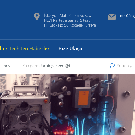
İstasyon Mah, Cilem Sokak,
info@sk
No:1 Kartepe Sanayi Sitesi,
H1 Blok No:50 Kocaeli/Turkiye
iber Tech’ten Haberler
Bize Ulaşın
chines
Kategori:
Uncategorized @tr
Yorum yap