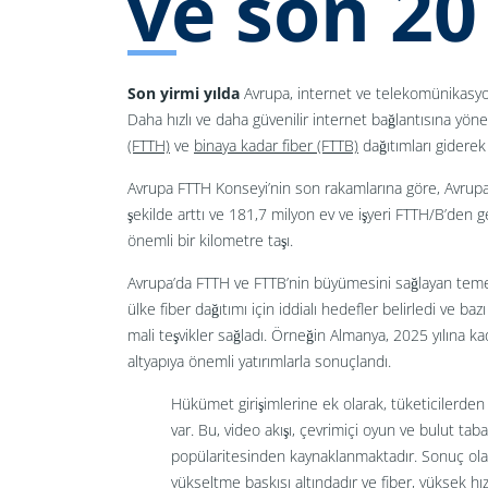
ve son 20 
Son yirmi yılda
Avrupa, internet ve telekomünikasyon 
Daha hızlı ve daha güvenilir internet bağlantısına yön
(FTTH)
ve
binaya kadar fiber (FTTB)
dağıtımları giderek 
Avrupa FTTH Konseyi’nin son rakamlarına göre, Avrupa’da 
şekilde arttı ve 181,7 milyon ev ve işyeri FTTH/B’den geç
önemli bir kilometre taşı.
Avrupa’da FTTH ve FTTB’nin büyümesini sağlayan temel 
ülke fiber dağıtımı için iddialı hedefler belirledi ve b
mali teşvikler sağladı. Örneğin Almanya, 2025 yılına ka
altyapıya önemli yatırımlarla sonuçlandı.
Hükümet girişimlerine ek olarak, tüketicilerden 
var. Bu, video akışı, çevrimiçi oyun ve bulut tab
popülaritesinden kaynaklanmaktadır. Sonuç olarak,
yükseltme baskısı altındadır ve fiber, yüksek hızl