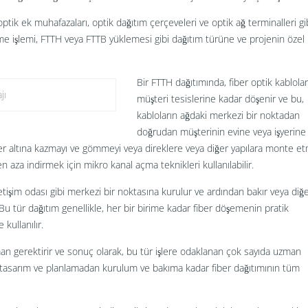
r optik ek muhafazaları, optik dağıtım çerçeveleri ve optik ağ terminalleri gi
eme işlemi, FTTH veya FTTB yüklemesi gibi dağıtım türüne ve projenin özel
Bir FTTH dağıtımında, fiber optik kablolar
jı
müşteri tesislerine kadar döşenir ve bu,
kabloların ağdaki merkezi bir noktadan
doğrudan müşterinin evine veya işyerine
ı yer altına kazmayı ve gömmeyi veya direklere veya diğer yapılara monte e
n aza indirmek için mikro kanal açma teknikleri kullanılabilir.
iletişim odası gibi merkezi bir noktasına kurulur ve ardından bakır veya diğ
ır. Bu tür dağıtım genellikle, her bir birime kadar fiber döşemenin pratik
kullanılır.
an gerektirir ve sonuç olarak, bu tür işlere odaklanan çok sayıda uzman
arak tasarım ve planlamadan kurulum ve bakıma kadar fiber dağıtımının tüm