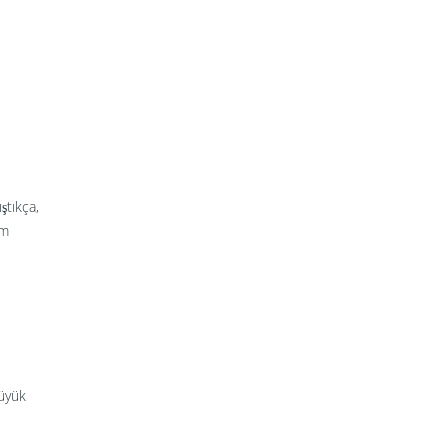
ştıkça,
ım
büyük