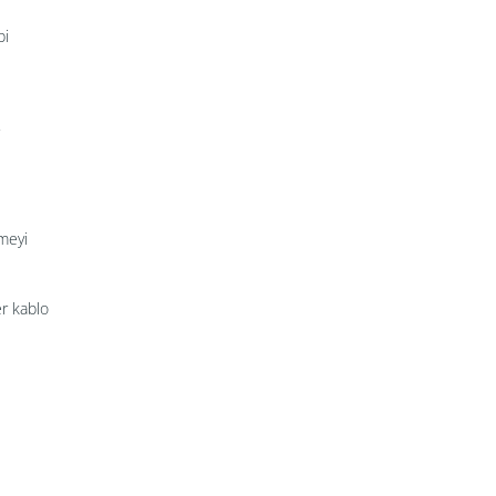
bi
tmeyi
er kablo