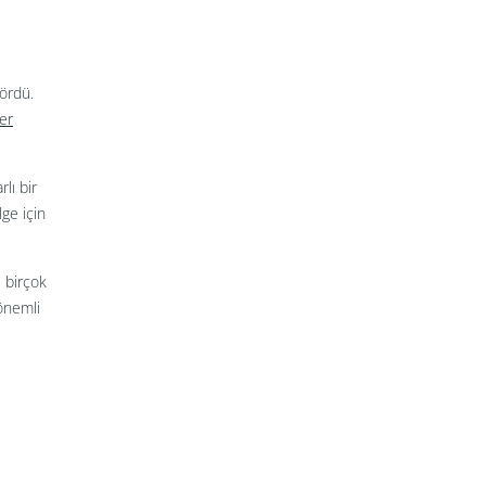
ördü.
er
lı bir
lge için
 birçok
 önemli