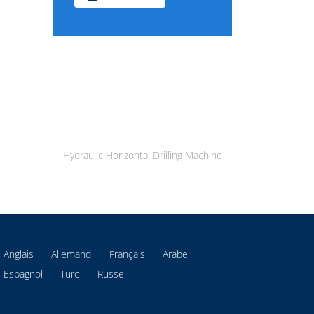
Hydraulic Horizontal Drilling Machine
Anglais
Allemand
Français
Arabe
Espagnol
Turc
Russe