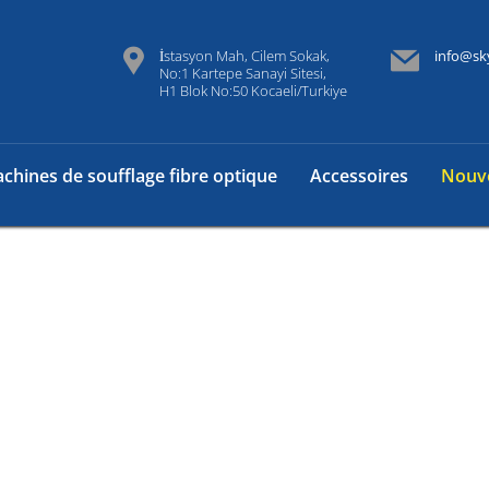
İstasyon Mah, Cilem Sokak,
info@sk
No:1 Kartepe Sanayi Sitesi,
H1 Blok No:50 Kocaeli/Turkiye
chines de soufflage fibre optique
Accessoires
Nouve