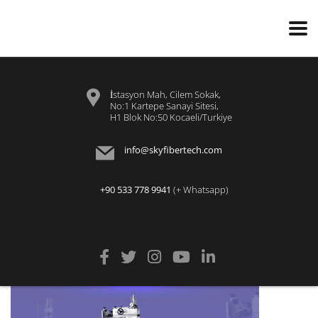
İstasyon Mah, Cilem Sokak,
No:1 Kartepe Sanayi Sitesi,
H1 Blok No:50 Kocaeli/Turkiye
info@skyfibertech.com
+90 533 778 9941
(+ Whatsapp)