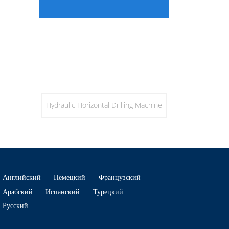
Hydraulic Horizontal Drilling Machine
Английский
Немецкий
Французский
Арабский
Испанский
Турецкий
Русский