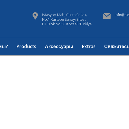
İstasyon Mah, Cilem Sokak,
info@sk
No:1 Kartepe Sanayi Sitesi,
H1 Blok No:50 Kocaeli/Turkiye
мы?
Products
Аксессуары
Extras
Свяжитесь