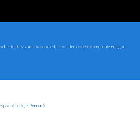
roche de chez vous ou soumettez une demande commerciale en ligne.
Español
Türkçe
Русский