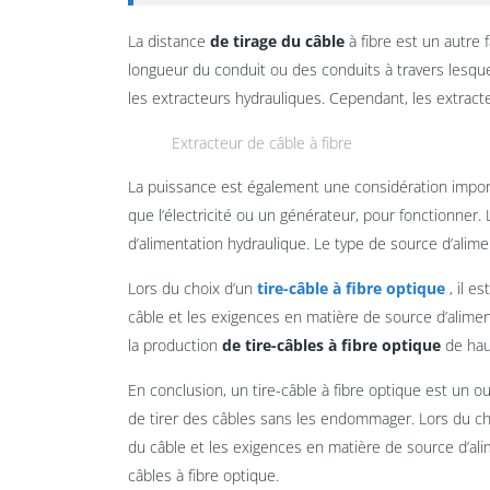
La distance
de tirage du câble
à fibre est un autre 
longueur du conduit ou des conduits à travers lesque
les extracteurs hydrauliques. Cependant, les extract
Extracteur de câble à fibre
La puissance est également une considération importa
que l’électricité ou un générateur, pour fonctionner.
d’alimentation hydraulique. Le type de source d’alime
Lors du choix d’un
tire-câble à fibre optique
, il e
câble et les exigences en matière de source d’aliment
la production
de tire-câbles à fibre optique
de haut
En conclusion, un tire-câble à fibre optique est un ou
de tirer des câbles sans les endommager. Lors du choi
du câble et les exigences en matière de source d’alim
câbles à fibre optique.