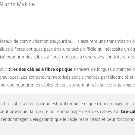
'Allame Makine !
 réseaux de communication d’aujourd’hui. Ils assurent une transmission 
 câbles à fibres optiques peut être une tâche difficile qui nécessite un
lisé pour tirer des câbles à fibres optiques à travers des conduits et de
 pour
tirer des câbles à fibre optique
à travers de longues distances de
drauliques. Les extracteurs motorisés sont alimentés par l’électricité et
raulique pour tirer les câbles et sont souvent utilisés sur de plus longu
un tire-câble à fibre optique est qu’il réduit le risque d’endommager les c
e peut provoquer la rupture ou l’endommagement des câbles. Un
tire-câ
 l’endommager. Cela garantit que le câble reste intact et peut fonctionn