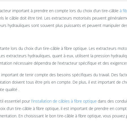
facteur important à prendre en compte lors du choix d’un tire-câble
à fi
ls le câble doit être tiré. Les extracteurs motorisés peuvent générale
eurs hydrauliques sont souvent plus puissants et peuvent manipuler des 
nte lors du choix d’un tire-câble à fibre optique. Les extracteurs moto
 Les extracteurs hydrauliques, quant à eux, utilisent la pression hydraul
ntation nécessaire dépendra de l’extracteur spécifique et des exigences 
st important de tenir compte des besoins spécifiques du travail. Des fact
ation doivent tous être pris en compte. De plus, il est important de cho
e qualité .
til essentiel pour
l’installation de câbles à fibre optique
dans des conduits
x d’un tire-câble à fibre optique, il est important de prendre en compte
entation. En choisissant le bon tire-câble à fibre optique, vous pouvez g