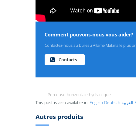
Comment pouvons-nous vous aider?
Contactez-nous au bureau Allame Makina le plus p
Contacts
Perceuse horizontale hydraulique
This post is also available in:
English
Deutsch
العربية
Autres produits