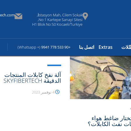
tech.com
İstasyon Mah, Cilem Sokak,
No:1 Kartepe Sanayi Sitesi,
H1 Blok No:50 Kocaeli/Turkiye
مِّلات
Extras
اتصل بنا
(+ Whatsapp)
+90 533 778 9941
آلة نفخ كابلات المنتجات
الدقيقة SKYFIBERTECH
4 نوفمبر 2023
ختار ضاغط هواء
ات نفث الكابلات؟