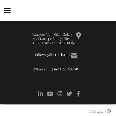
İstasyon Mah, Cilem Sokak,
No:1 Kartepe Sanayi Sitesi,
H1 Blok No:50 Kocaeli/Turkiye
info@skyfibertech.com
(+ Whatsapp)
+90 533 778 9941
1 يوليو 2023