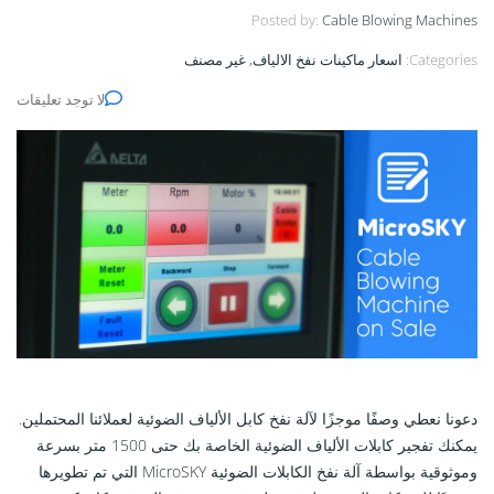
Posted by:
Cable Blowing Machines
Categories:
اسعار ماكينات نفخ الالياف, غير مصنف
لا توجد تعليقات
دعونا نعطي وصفًا موجزًا ​​لآلة نفخ كابل الألياف الضوئية لعملائنا المحتملين.
يمكنك تفجير كابلات الألياف الضوئية الخاصة بك حتى 1500 متر بسرعة
وموثوقية بواسطة آلة نفخ الكابلات الضوئية MicroSKY التي تم تطويرها