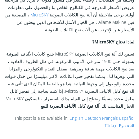
عروض الأسعار المدرجة في الكتالوج الخاص بنا والحصول على معلومات
أولية. يرجى ملاحظة أن آلة نفخ الكابلات الضوئية
MicroSKY
، المصنعة من
قبل Allame Makine ، هي الخيار الأمثل للأشخاص الذين يبحثون عن
الأسعار عبر الإنترنت عن آلات نفخ الكابلات الضوئية.
لماذا نحتاج MicroSKY؟
تسمح لك آلة نفخ الكابلات الضوئية MicroSKY بنفخ كابلات الألياف الضوئية
بسهولة حتى 1500 متر في الأنابيب المرغوبة. في ظل الظروف العادية ،
يعد نفخ الكابلات مهمة شاقة ومرهقة. بفضل التقدم التكنولوجي والمزايا
التي توفرها لنا ، يمكننا تفجير حتى الكابلات الأكثر ميليمترًا من خلال قنوات
محددة والوصول إلى وجهتنا النهائية. هذا هو بالضبط المكان الذي تأتي فيه
آلة نفخ كابل الألياف البصرية MicroSKY. إذا كنت بحاجة إلى تفجير كابل
بطول محدد مسبقًا وتحتاج إلى القيام بذلك باستمرار ، فستكون MicroSKY
الخيار المناسب لك.
آلة نفخ كابل الألياف البصرية للبيع
This post is also available in:
English
Deutsch
Français
Español
Türkçe
Русский