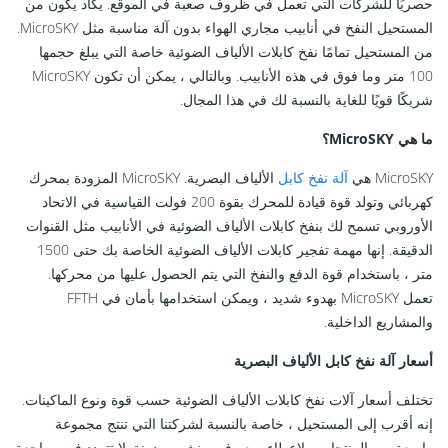
حصريًا للشركات التي تعمل في ظروف صعبة في الموقع. يكاد يكون من
المستحيل النفخ في أنابيب مجاري الهواء بدون آلة مناسبة مثل MicroSKY.
من المستحيل تمامًا نفخ كابلات الألياف الضوئية خاصة التي يبلغ حجمها
100 متر وما فوق في هذه الأنابيب. وبالتالي ، يمكن أن تكون MicroSKY
شريكًا قويًا للغاية بالنسبة لك في هذا المجال.
ما هي MicroSKY؟
MicroSKY هي
آلة نفخ كابل
الألياف البصرية. MicroSKY المزودة بمحرك
كهربائي وتولد قوة قيادة للمحرك بقوة 200 فولت القياسية في الاتحاد
الأوروبي تسمح لك بنفخ كابلات الألياف الضوئية في الأنابيب مثل القنوات
الدقيقة. إنها مهمة تفجير كابلات الألياف الضوئية الخاصة بك حتى 1500
متر ، باستخدام قوة الدفع والنفخ التي يتم الحصول عليها من محركها.
تعمل MicroSKY بهدوء شديد ، ويمكن استخدامها بأمان في FFTH
والمشاريع الداخلية.
أسعار آلة نفخ كابل الألياف البصرية
تختلف أسعار آلات نفخ كابلات الألياف الضوئية حسب قوة ونوع الماكينات.
إنه أقرب إلى المستحيل ، خاصة بالنسبة لشركتنا التي تنتج مجموعة
واسعة من المنتجات ، لإعطاء سعر في منشور مدونة. لا تتردد في مراجعة