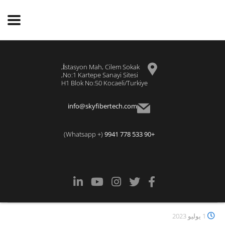
İstasyon Mah, Cilem Sokak,
No:1 Kartepe Sanayi Sitesi,
H1 Blok No:50 Kocaeli/Turkiye
info@skyfibertech.com
(+ Whatsapp)
+90 533 778 9941
1 يوليو 2023