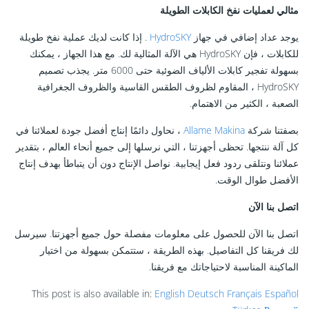
مثالي لعمليات نفخ الكابلات الطويلة
يوجد عداد إضافي في جهاز
HydroSKY
. إذا كانت لديك عملية نفخ طويلة
للكابلات ، فإن HydroSKY هي الآلة المثالية لك. مع هذا الجهاز ، يمكنك
بسهولة تفجير كابلات الألياف الضوئية حتى 6000 متر. يجذب تصميم
HydroSKY ، المقاوم لظروف الطقس القاسية والظروف الجغرافية
الصعبة ، الكثير من الاهتمام.
بصفتنا شركة
Allame Makina
، نحاول دائمًا إنتاج أفضل جودة لعملائنا في
كل آلة ننتجها. تحظى أجهزتنا ، التي نرسلها إلى جميع أنحاء العالم ، بتقدير
عملائنا ونتلقى ردود فعل إيجابية. نواصل الإنتاج دون أن يتباطأ بهدف إنتاج
الأفضل طوال الوقت.
اتصل بنا الآن
اتصل بنا الآن للحصول على معلومات مفصلة حول جميع أجهزتنا. سيرسل
لك فريقنا كل التفاصيل. بهذه الطريقة ، ستتمكن بسهولة من اختيار
الماكينة المناسبة لاحتياجاتك مع فريقنا.
This post is also available in:
English
Deutsch
Français
Español