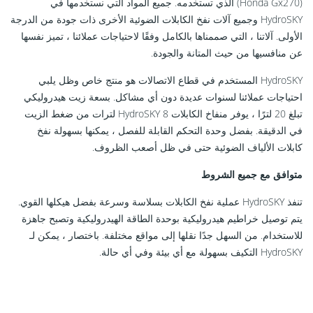
(Honda Gx270) الذي تستخدمه. جميع المواد التي نستخدمها في
HydroSKY وجميع آلات نفخ الكابلات الضوئية الأخرى ذات جودة من الدرجة
الأولى. آلاتنا ، التي صممناها بالكامل وفقًا لاحتياجات عملائنا ، تميز نفسها
عن منافسيها من حيث المتانة والجودة.
HydroSKY المستخدم في قطاع الاتصالات هو منتج خاص وظل يلبي
احتياجات عملائنا لسنوات عديدة دون أي مشاكل. بسعة زيت هيدروليكي
تبلغ 20 لترًا ، يوفر منفاخ الكابلات HydroSKY 8 لترات من ضغط الزيت
في الدقيقة. بفضل وحدة التحكم القابلة للفصل ، يمكنها بسهولة نفخ
كابلات الألياف الضوئية حتى في ظل أصعب الظروف.
متوافق مع جميع الشروط
تنفذ HydroSKY عملية نفخ الكابلات بسلاسة وسرعة بفضل هيكلها القوي.
يتم توصيل خراطيم هيدروليكية بوحدة الطاقة الهيدروليكية وتصبح جاهزة
للاستخدام. من السهل جدًا نقلها إلى مواقع مختلفة. باختصار ، يمكن لـ
HydroSKY التكيف بسهولة مع أي بيئة وفي أي حالة.